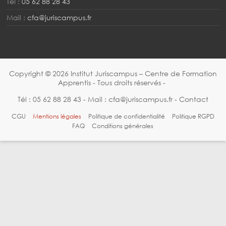
Tél :
05 62 88 28 43
Mail :
cfa@juriscampus.fr
Copyright © 2026
Institut Juriscampus – Centre de Formation
Apprentis
- Tous droits réservés -
Tél :
05 62 88 28 43
- Mail :
cfa@juriscampus.fr
-
Contact
CGU
Mentions légales
Politique de confidentialité
Politique RGPD
FAQ
Conditions générales