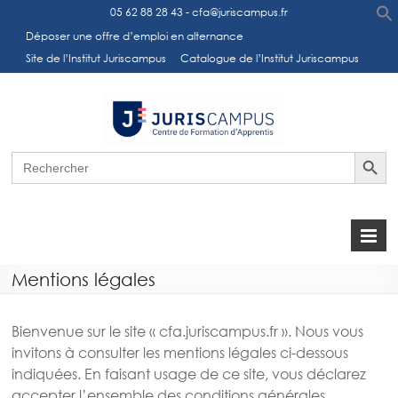
05 62 88 28 43
-
cfa@juriscampus.fr
Déposer une offre d’emploi en alternance
Site de l’Institut Juriscampus
Catalogue de l’Institut Juriscampus
Inst
Centre de
Formation
Jurisc
Search Button
Apprentis de
Search
for:
– Cent
l'Institut
Juriscampus
Forma
Appre
Mentions légales
Bienvenue sur le site « cfa.juriscampus.fr ». Nous vous
invitons à consulter les mentions légales ci-dessous
indiquées. En faisant usage de ce site, vous déclarez
accepter l’ensemble des conditions générales