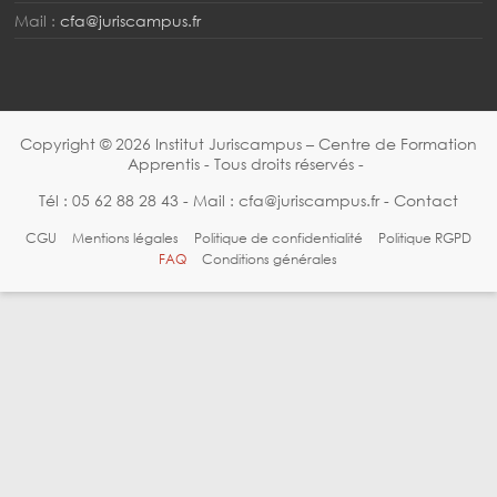
Mail :
cfa@juriscampus.fr
Copyright © 2026
Institut Juriscampus – Centre de Formation
Apprentis
- Tous droits réservés -
Tél :
05 62 88 28 43
- Mail :
cfa@juriscampus.fr
-
Contact
CGU
Mentions légales
Politique de confidentialité
Politique RGPD
FAQ
Conditions générales